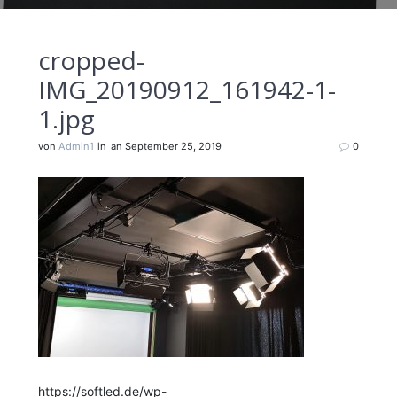
cropped-
IMG_20190912_161942-1-
1.jpg
von
Admin1
in
an September 25, 2019
0
https://softled.de/wp-